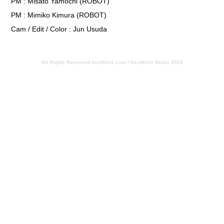
PM : Misato Yamochi (ROBOT)
PM : Mimiko Kimura (ROBOT)
Cam / Edit / Color : Jun Usuda
All Rights Reserved
kestfilms.com / Kestfilms Media 2026